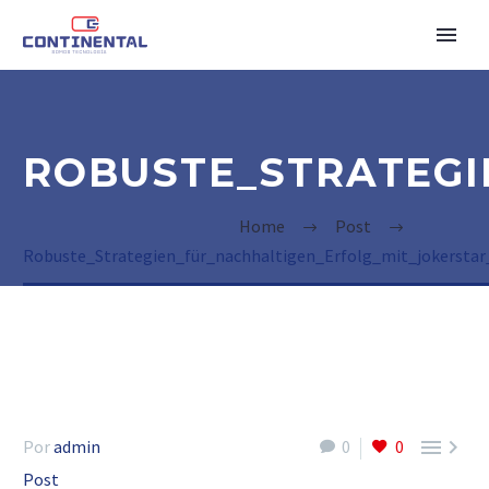
ROBUSTE_STRATEGI
Home
Post
Robuste_Strategien_für_nachhaltigen_Erfolg_mit_jokerstar


Por
admin
0
0
Post