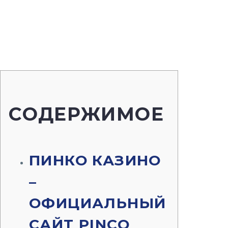
СОДЕРЖИМОЕ
ПИНКО КАЗИНО
–
ОФИЦИАЛЬНЫЙ
САЙТ PINCO