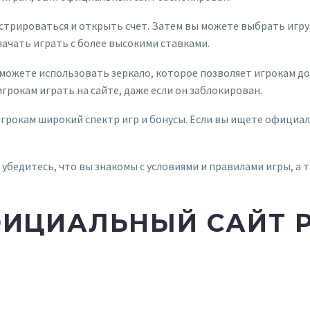
трироваться и открыть счет. Затем вы можете выбрать игру, 
начать играть с более высокими ставками.
ы можете использовать зеркало, которое позволяет игрокам д
грокам играть на сайте, даже если он заблокирован.
 игрокам широкий спектр игр и бонусы. Если вы ищете официал
 убедитесь, что вы знакомы с условиями и правилами игры, а
ФИЦИАЛЬНЫЙ САЙТ P