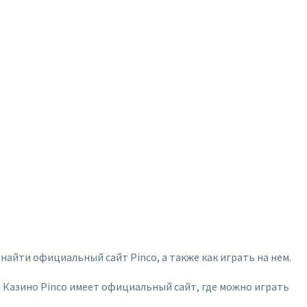
найти официальный сайт Pinco, а также как играть на нем.
у. Казино Pinco имеет официальный сайт, где можно играть