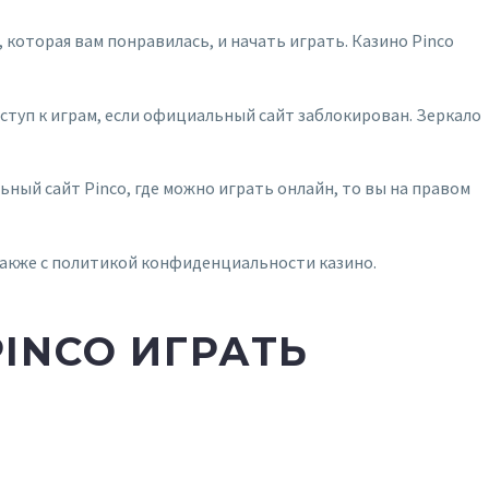
которая вам понравилась, и начать играть. Казино Pinco
оступ к играм, если официальный сайт заблокирован. Зеркало
ьный сайт Pinco, где можно играть онлайн, то вы на правом
 также с политикой конфиденциальности казино.
INCO ИГРАТЬ