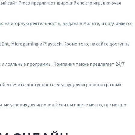
ый сайт Pinco предлагает широкий спектр игр, включая
ю на игорную деятельность, выдана в Мальте, и подчиняется
Ent, Microgaming и Playtech. Кроме того, на сайте доступны
 и лояльные программы. Компания также предлагает 24/7
обеспечить доступность ее услуг для игроков из разных
ные условия для игроков. Если вы ищете место, где можно