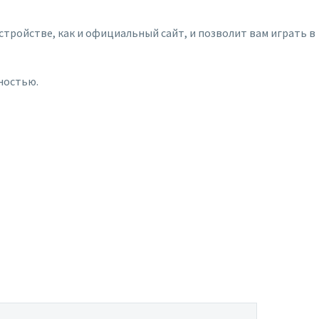
устройстве, как и официальный сайт, и позволит вам играть в
ностью.