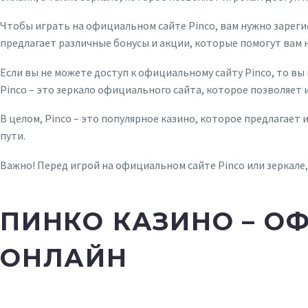
Чтобы играть на официальном сайте Pinco, вам нужно зарегис
предлагает различные бонусы и акции, которые помогут вам 
Если вы не можете доступ к официальному сайту Pinco, то в
Pinco – это зеркало официального сайта, которое позволяет и
В целом, Pinco – это популярное казино, которое предлагает
пути.
Важно! Перед игрой на официальном сайте Pinco или зеркале,
ПИНКО КАЗИНО – О
ОНЛАЙН