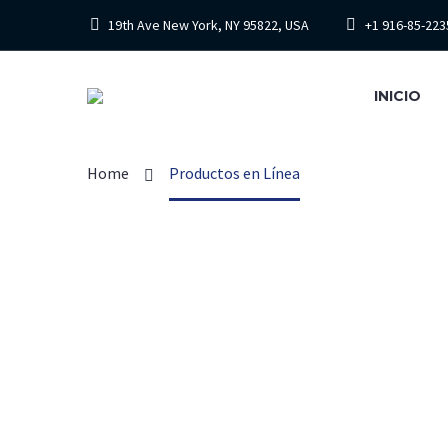
19th Ave New York, NY 95822, USA
+1 916-85-223
INICIO
PRODUCTOS 
Home
Productos en Línea